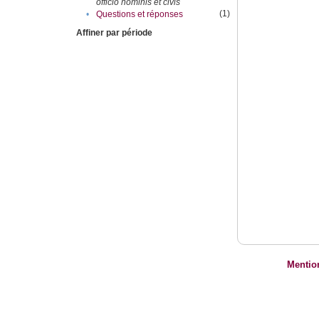
officio hominis et civis
(1)
•
Questions et réponses
Affiner par période
Mentio