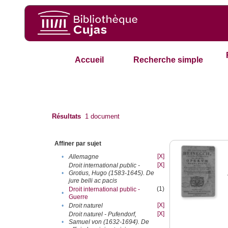
Accueil
Recherche simple
Résultats
1
document
Affiner par sujet
[X]
•
Allemagne
[X]
Droit international public -
•
Grotius, Hugo (1583-1645). De
jure belli ac pacis
(1)
Droit international public -
•
Guerre
[X]
•
Droit naturel
[X]
Droit naturel - Pufendorf,
•
Samuel von (1632-1694). De