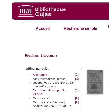
Accueil
Recherche simple
Résultats
1
document
Affiner par sujet
(1)
•
Allemagne
[X]
Droit international public -
•
Grotius, Hugo (1583-1645). De
jure belli ac pacis
(1)
Droit international public -
•
Guerre
[X]
•
Droit naturel
[X]
Droit naturel - Pufendorf,
•
Samuel von (1632-1694). De