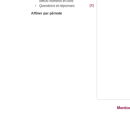
officio hominis et civis
[X]
•
Questions et réponses
Affiner par période
Mentio