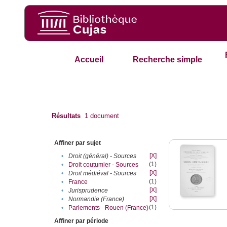
Accueil
Recherche simple
Résultats
1
document
Affiner par sujet
[X]
•
Droit (général) - Sources
(1)
•
Droit coutumier - Sources
[X]
•
Droit médiéval - Sources
(1)
•
France
[X]
•
Jurisprudence
[X]
•
Normandie (France)
(1)
•
Parlements - Rouen (France)
Affiner par période