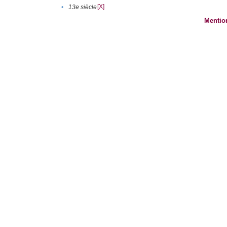
[X]
•
13e siècle
Mentio