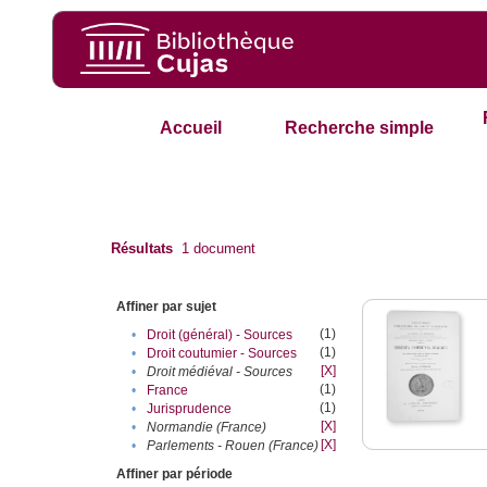
Accueil
Recherche simple
Résultats
1
document
Affiner par sujet
(1)
•
Droit (général) - Sources
(1)
•
Droit coutumier - Sources
[X]
•
Droit médiéval - Sources
(1)
•
France
(1)
•
Jurisprudence
[X]
•
Normandie (France)
[X]
•
Parlements - Rouen (France)
Affiner par période