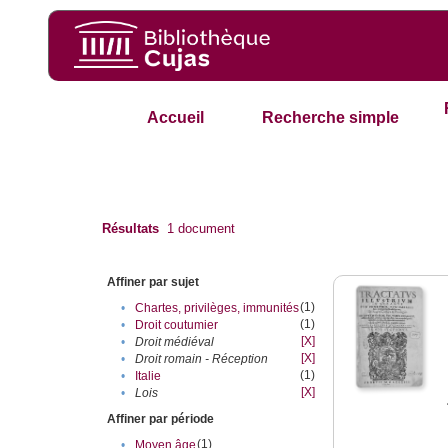
Accueil
Recherche simple
Résultats
1
document
Affiner par sujet
(1)
•
Chartes, privilèges, immunités
(1)
•
Droit coutumier
[X]
•
Droit médiéval
[X]
•
Droit romain - Réception
(1)
•
Italie
[X]
•
Lois
Affiner par période
(1)
•
Moyen âge