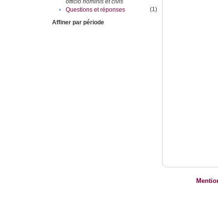
officio hominis et civis
(1)
•
Questions et réponses
Affiner par période
Mentio