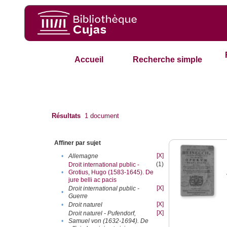
Accueil
Recherche simple
Résultats
1
document
Affiner par sujet
[X]
•
Allemagne
(1)
Droit international public -
•
Grotius, Hugo (1583-1645). De
jure belli ac pacis
[X]
Droit international public -
•
Guerre
[X]
•
Droit naturel
[X]
Droit naturel - Pufendorf,
•
Samuel von (1632-1694). De