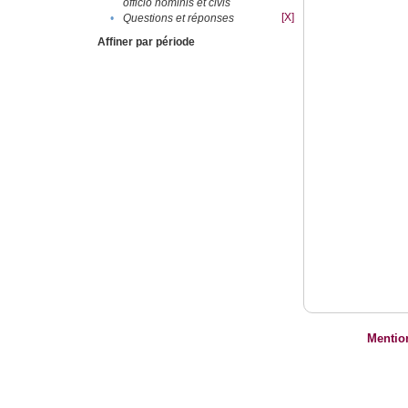
officio hominis et civis
[X]
•
Questions et réponses
Affiner par période
Mentio