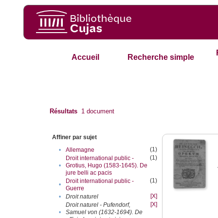
Accueil
Recherche simple
Résultats
1
document
Affiner par sujet
(1)
•
Allemagne
(1)
Droit international public -
•
Grotius, Hugo (1583-1645). De
jure belli ac pacis
(1)
Droit international public -
•
Guerre
[X]
•
Droit naturel
[X]
Droit naturel - Pufendorf,
•
Samuel von (1632-1694). De