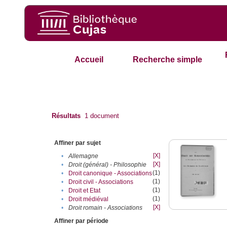
Accueil
Recherche simple
Résultats
1
document
Affiner par sujet
[X]
•
Allemagne
[X]
•
Droit (général) - Philosophie
(1)
•
Droit canonique - Associations
(1)
•
Droit civil - Associations
(1)
•
Droit et Etat
(1)
•
Droit médiéval
[X]
•
Droit romain - Associations
Affiner par période