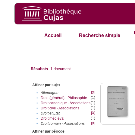
Accueil
Recherche simple
Résultats
1
document
Affiner par sujet
[X]
•
Allemagne
(1)
•
Droit (général) - Philosophie
(1)
•
Droit canonique - Associations
(1)
•
Droit civil - Associations
[X]
•
Droit et Etat
(1)
•
Droit médiéval
[X]
•
Droit romain - Associations
Affiner par période