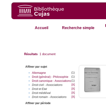
Accueil
Recherche simple
Résultats
1
document
Affiner par sujet
(1)
•
Allemagne
(1)
•
Droit (général) - Philosophie
(1)
•
Droit canonique - Associations
[X]
•
Droit civil - Associations
[X]
•
Droit et Etat
[X]
•
Droit médiéval
[X]
•
Droit romain - Associations
Affiner par période