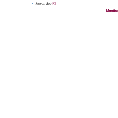
[X]
•
Moyen âge
Mentio