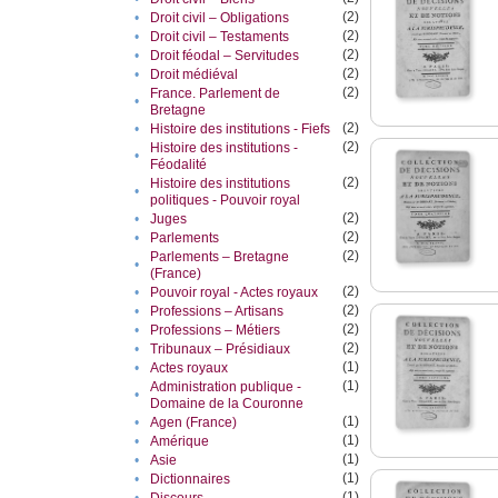
(2)
•
Droit civil – Obligations
(2)
•
Droit civil – Testaments
(2)
•
Droit féodal – Servitudes
(2)
•
Droit médiéval
(2)
France. Parlement de
•
Bretagne
(2)
•
Histoire des institutions - Fiefs
(2)
Histoire des institutions -
•
Féodalité
(2)
Histoire des institutions
•
politiques - Pouvoir royal
(2)
•
Juges
(2)
•
Parlements
(2)
Parlements – Bretagne
•
(France)
(2)
•
Pouvoir royal - Actes royaux
(2)
•
Professions – Artisans
(2)
•
Professions – Métiers
(2)
•
Tribunaux – Présidiaux
(1)
•
Actes royaux
(1)
Administration publique -
•
Domaine de la Couronne
(1)
•
Agen (France)
(1)
•
Amérique
(1)
•
Asie
(1)
•
Dictionnaires
(1)