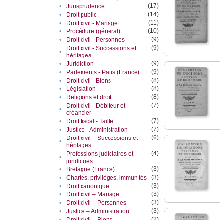
(17)
•
Jurisprudence
(14)
•
Droit public
(11)
•
Droit civil - Mariage
(10)
•
Procédure (général)
(9)
•
Droit civil - Personnes
(9)
Droit civil - Successions et
•
héritages
(9)
•
Juridiction
(9)
•
Parlements - Paris (France)
(8)
•
Droit civil - Biens
(8)
•
Législation
(8)
•
Religions et droit
(7)
Droit civil - Débiteur et
•
créancier
(7)
•
Droit fiscal - Taille
(7)
•
Justice - Administration
(6)
Droit civil – Successions et
•
héritages
(4)
Professions judiciaires et
•
juridiques
(3)
•
Bretagne (France)
(3)
•
Chartes, privilèges, immunités
(3)
•
Droit canonique
(3)
•
Droit civil – Mariage
(3)
•
Droit civil – Personnes
(3)
•
Justice – Administration
(2)
•
Droit civil – Biens