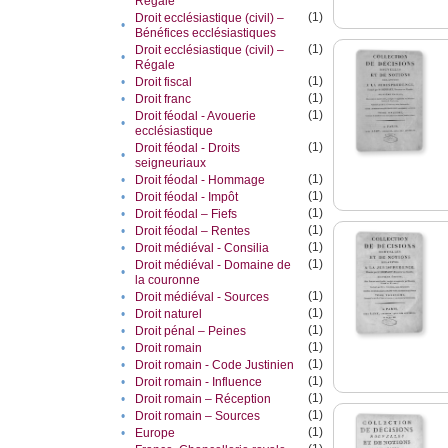
Régale
(1)
Droit ecclésiastique (civil) –
•
Bénéfices ecclésiastiques
(1)
Droit ecclésiastique (civil) –
•
Régale
(1)
•
Droit fiscal
(1)
•
Droit franc
(1)
Droit féodal - Avouerie
•
ecclésiastique
(1)
Droit féodal - Droits
•
seigneuriaux
(1)
•
Droit féodal - Hommage
(1)
•
Droit féodal - Impôt
(1)
•
Droit féodal – Fiefs
(1)
•
Droit féodal – Rentes
(1)
•
Droit médiéval - Consilia
(1)
Droit médiéval - Domaine de
•
la couronne
(1)
•
Droit médiéval - Sources
(1)
•
Droit naturel
(1)
•
Droit pénal – Peines
(1)
•
Droit romain
(1)
•
Droit romain - Code Justinien
(1)
•
Droit romain - Influence
(1)
•
Droit romain – Réception
(1)
•
Droit romain – Sources
(1)
•
Europe