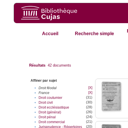
Accueil
Recherche simple
Résultats
42
documents
Affiner par sujet
[X]
•
Droit féodal
[X]
•
France
(31)
•
Droit coutumier
(30)
•
Droit civil
(28)
•
Droit ecclésiastique
(26)
•
Droit (général)
(24)
•
Droit pénal
(21)
•
Droit commercial
(20)
•
Jurisprudence - Répertoires