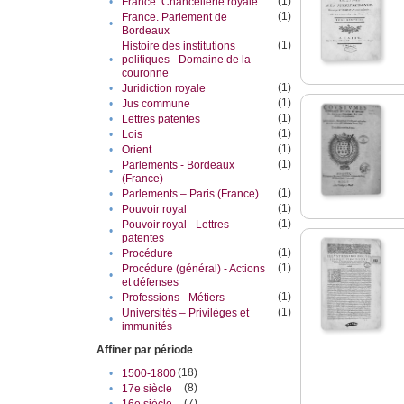
(1)
•
France. Chancellerie royale
(1)
France. Parlement de
•
Bordeaux
(1)
Histoire des institutions
•
politiques - Domaine de la
couronne
(1)
•
Juridiction royale
(1)
•
Jus commune
(1)
•
Lettres patentes
(1)
•
Lois
(1)
•
Orient
(1)
Parlements - Bordeaux
•
(France)
(1)
•
Parlements – Paris (France)
(1)
•
Pouvoir royal
(1)
Pouvoir royal - Lettres
•
patentes
(1)
•
Procédure
(1)
Procédure (général) - Actions
•
et défenses
(1)
•
Professions - Métiers
(1)
Universités – Privilèges et
•
immunités
Affiner par période
(18)
•
1500-1800
(8)
•
17e siècle
(7)