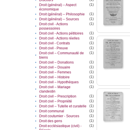
•
Discours
(1)
Droit (général) – Aspect
•
économique
(1)
•
Droit (général) – Philosophie
(1)
•
Droit (général) – Sources
(1)
Droit civil - Actions
•
possessoires
(1)
•
Droit civil - Actions pétitoires
(1)
•
Droit civil - Actions réelles
(1)
•
Droit civil - Contrats
(1)
•
Droit civil - Preuve
(1)
Droit civil – Communauté de
•
biens
(1)
•
Droit civil – Donations
(1)
•
Droit civil – Douaire
(1)
•
Droit civil – Femmes
(1)
•
Droit civil – Histoire
(1)
•
Droit civil – Hypothèques
(1)
Droit civil – Mariage
•
clandestin
(1)
•
Droit civil – Prescription
(1)
•
Droit civil – Propriété
(1)
•
Droit civil – Tutelle et curatelle
(1)
•
Droit communal
(1)
•
Droit coutumier - Sources
(1)
•
Droit des gens
(1)
Droit ecclésiastique (civil) -
•