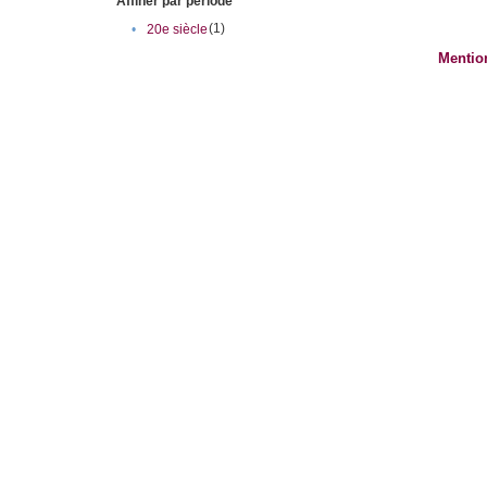
Affiner par période
(1)
•
20e siècle
Mentio