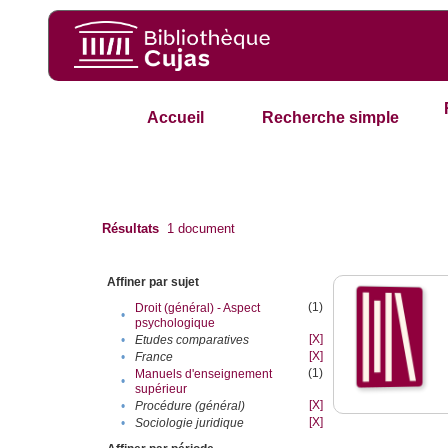
Accueil
Recherche simple
Résultats
1
document
Affiner par sujet
(1)
Droit (général) - Aspect
•
psychologique
[X]
•
Etudes comparatives
[X]
•
France
(1)
Manuels d'enseignement
•
supérieur
[X]
•
Procédure (général)
[X]
•
Sociologie juridique