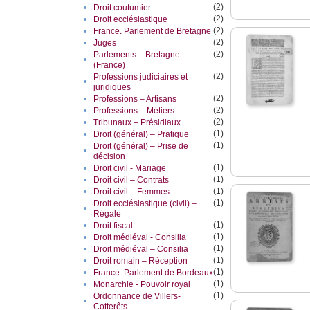
(2)
•
Droit coutumier
(2)
•
Droit ecclésiastique
(2)
•
France. Parlement de Bretagne
(2)
•
Juges
(2)
Parlements – Bretagne
•
(France)
(2)
Professions judiciaires et
•
juridiques
(2)
•
Professions – Artisans
(2)
•
Professions – Métiers
(2)
•
Tribunaux – Présidiaux
(1)
•
Droit (général) – Pratique
(1)
Droit (général) – Prise de
•
décision
(1)
•
Droit civil - Mariage
(1)
•
Droit civil – Contrats
(1)
•
Droit civil – Femmes
(1)
Droit ecclésiastique (civil) –
•
Régale
(1)
•
Droit fiscal
(1)
•
Droit médiéval - Consilia
(1)
•
Droit médiéval – Consilia
(1)
•
Droit romain – Réception
(1)
•
France. Parlement de Bordeaux
(1)
•
Monarchie - Pouvoir royal
(1)
Ordonnance de Villers-
•
Cotterêts