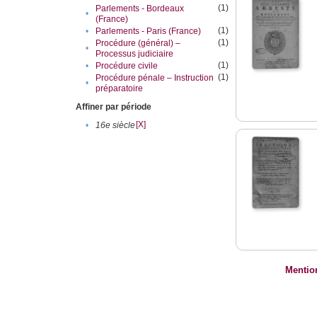
(1)
Parlements - Bordeaux
•
(France)
(1)
•
Parlements - Paris (France)
(1)
Procédure (général) –
•
Processus judiciaire
(1)
•
Procédure civile
(1)
Procédure pénale – Instruction
•
préparatoire
Affiner par période
[X]
•
16e siècle
Mentio