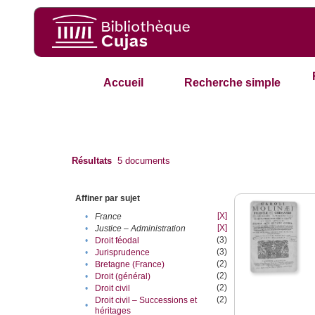
Accueil
Recherche simple
Résultats
5
documents
Affiner par sujet
[X]
•
France
[X]
•
Justice – Administration
(3)
•
Droit féodal
(3)
•
Jurisprudence
(2)
•
Bretagne (France)
(2)
•
Droit (général)
(2)
•
Droit civil
(2)
Droit civil – Successions et
•
héritages