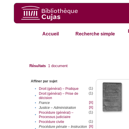
Accueil
Recherche simple
Résultats
1
document
Affiner par sujet
(1)
•
Droit (général) – Pratique
(1)
Droit (général) – Prise de
•
décision
[X]
•
France
[X]
•
Justice – Administration
(1)
Procédure (général) –
•
Processus judiciaire
(1)
•
Procédure civile
[X]
Procédure pénale – Instruction
•