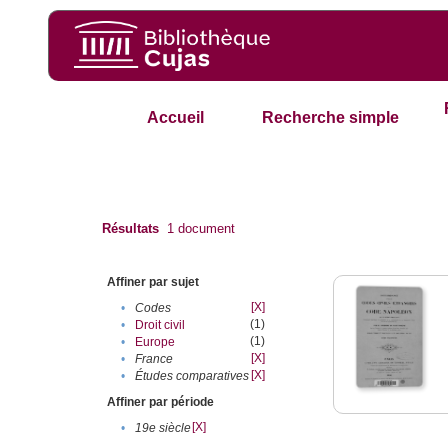
Accueil
Recherche simple
Résultats
1
document
Affiner par sujet
[X]
•
Codes
(1)
•
Droit civil
(1)
•
Europe
[X]
•
France
[X]
•
Études comparatives
Affiner par période
[X]
•
19e siècle