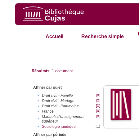
Accueil
Recherche simple
Résultats
1
document
Affiner par sujet
[X]
•
Droit civil - Famille
[X]
•
Droit civil - Mariage
[X]
•
Droit civil - Patrimoine
[X]
•
France
[X]
Manuels d'enseignement
•
supérieur
(1)
•
Sociologie juridique
Affiner par période