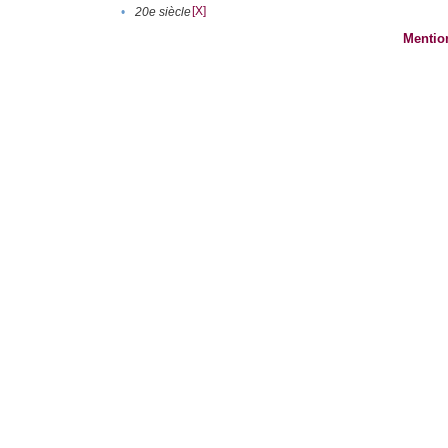
[X]
•
20e siècle
Mentio