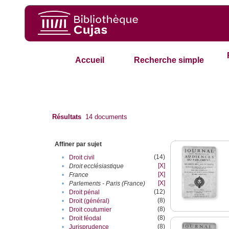
Accueil
Recherche simple
Résultats
14
documents
Affiner par sujet
(14)
•
Droit civil
[X]
•
Droit ecclésiastique
[X]
•
France
[X]
•
Parlements - Paris (France)
(12)
•
Droit pénal
(8)
•
Droit (général)
(8)
•
Droit coutumier
(8)
•
Droit féodal
(8)
•
Jurisprudence