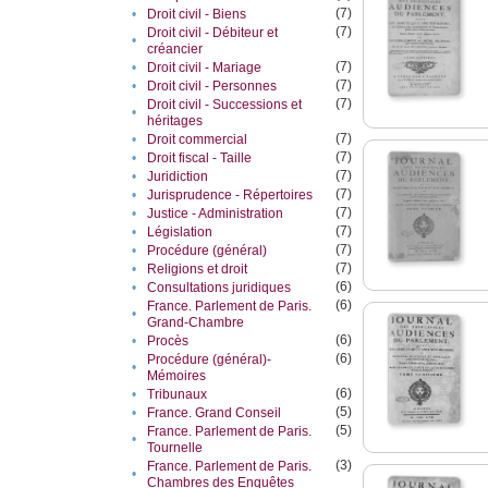
(7)
•
Droit civil - Biens
(7)
Droit civil - Débiteur et
•
créancier
(7)
•
Droit civil - Mariage
(7)
•
Droit civil - Personnes
(7)
Droit civil - Successions et
•
héritages
(7)
•
Droit commercial
(7)
•
Droit fiscal - Taille
(7)
•
Juridiction
(7)
•
Jurisprudence - Répertoires
(7)
•
Justice - Administration
(7)
•
Législation
(7)
•
Procédure (général)
(7)
•
Religions et droit
(6)
•
Consultations juridiques
(6)
France. Parlement de Paris.
•
Grand-Chambre
(6)
•
Procès
(6)
Procédure (général)-
•
Mémoires
(6)
•
Tribunaux
(5)
•
France. Grand Conseil
(5)
France. Parlement de Paris.
•
Tournelle
(3)
France. Parlement de Paris.
•
Chambres des Enquêtes