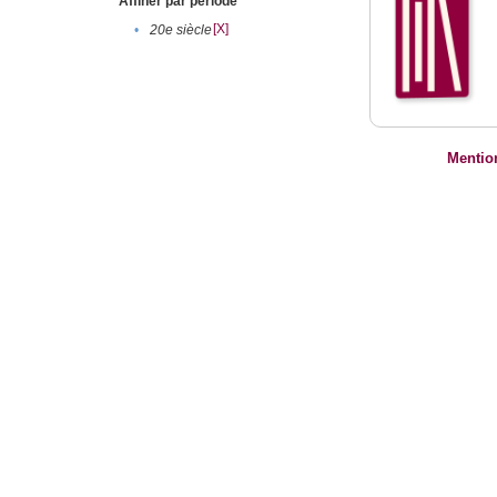
Affiner par période
[X]
•
20e siècle
Mentio