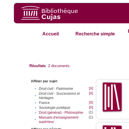
Accueil
Recherche simple
Résultats
2
documents
Affiner par sujet
[X]
•
Droit civil - Patrimoine
[X]
Droit civil - Successions et
•
héritages
[X]
•
France
[X]
•
Sociologie juridique
(1)
•
Droit (général) - Philosophie
(1)
Manuels d'enseignement
•
supérieur