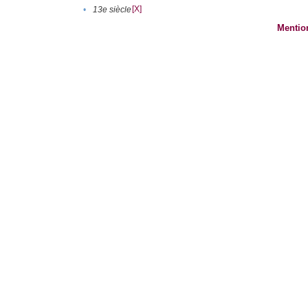
[X]
•
13e siècle
Mentio