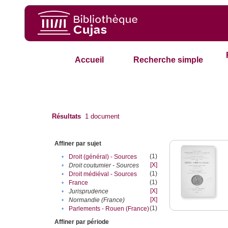
Accueil
Recherche simple
Résultats
1
document
Affiner par sujet
(1)
•
Droit (général) - Sources
[X]
•
Droit coutumier - Sources
(1)
•
Droit médiéval - Sources
(1)
•
France
[X]
•
Jurisprudence
[X]
•
Normandie (France)
(1)
•
Parlements - Rouen (France)
Affiner par période