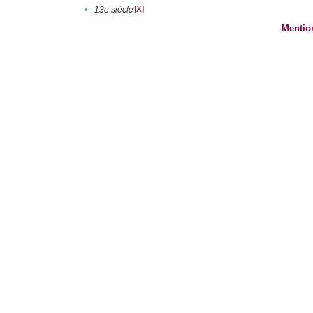
[X]
•
13e siècle
Mentio