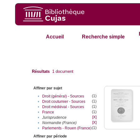
Accueil
Recherche simple
Résultats
1
document
Affiner par sujet
(1)
•
Droit (général) - Sources
(1)
•
Droit coutumier - Sources
(1)
•
Droit médiéval - Sources
(1)
•
France
[X]
•
Jurisprudence
[X]
•
Normandie (France)
(1)
•
Parlements - Rouen (France)
Affiner par période