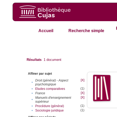
Accueil
Recherche simple
Résultats
1
document
Affiner par sujet
[X]
Droit (général) - Aspect
•
psychologique
(1)
•
Etudes comparatives
[X]
•
France
[X]
Manuels d'enseignement
•
supérieur
(1)
•
Procédure (général)
(1)
•
Sociologie juridique