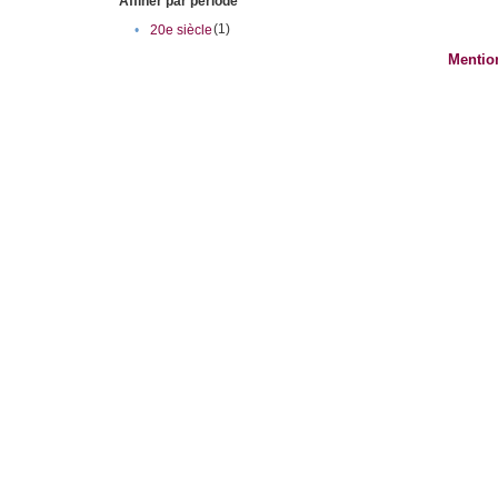
Affiner par période
(1)
•
20e siècle
Mentio