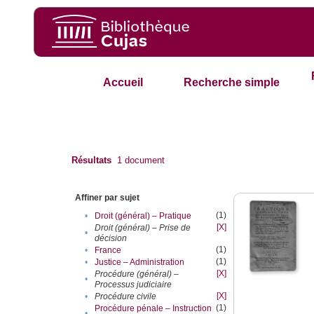
Accueil
Recherche simple
Résultats
1
document
Affiner par sujet
(1)
•
Droit (général) – Pratique
[X]
Droit (général) – Prise de
•
décision
(1)
•
France
(1)
•
Justice – Administration
[X]
Procédure (général) –
•
Processus judiciaire
[X]
•
Procédure civile
(1)
Procédure pénale – Instruction
•