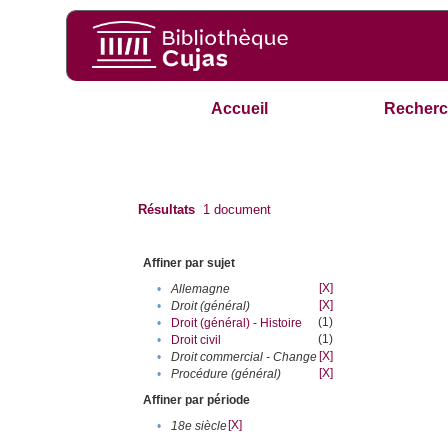
Accueil
Recherc
Résultats
1
document
Affiner par sujet
[X]
•
Allemagne
[X]
•
Droit (général)
(1)
•
Droit (général) - Histoire
(1)
•
Droit civil
[X]
•
Droit commercial - Change
[X]
•
Procédure (général)
Affiner par période
[X]
•
18e siècle