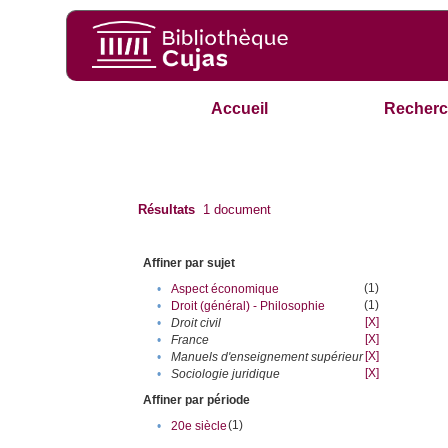
Accueil
Recherc
Résultats
1
document
Affiner par sujet
(1)
•
Aspect économique
(1)
•
Droit (général) - Philosophie
[X]
•
Droit civil
[X]
•
France
[X]
•
Manuels d'enseignement supérieur
[X]
•
Sociologie juridique
Affiner par période
(1)
•
20e siècle