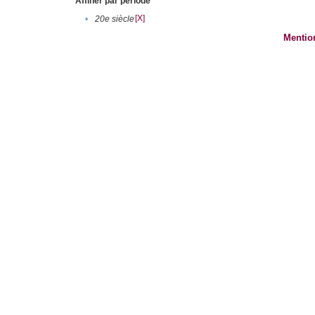
Affiner par période
[X]
•
20e siècle
Mentio