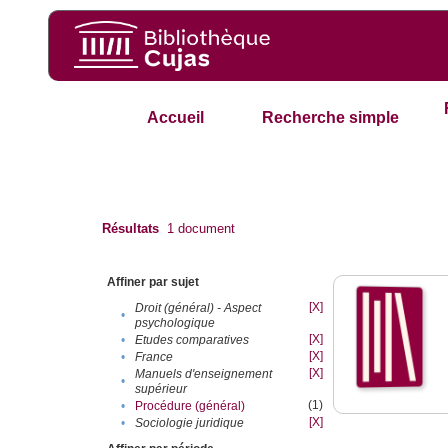
Accueil
Recherche simple
Résultats
1
document
Affiner par sujet
[X]
Droit (général) - Aspect
•
psychologique
[X]
•
Etudes comparatives
[X]
•
France
[X]
Manuels d'enseignement
•
supérieur
(1)
•
Procédure (général)
[X]
•
Sociologie juridique