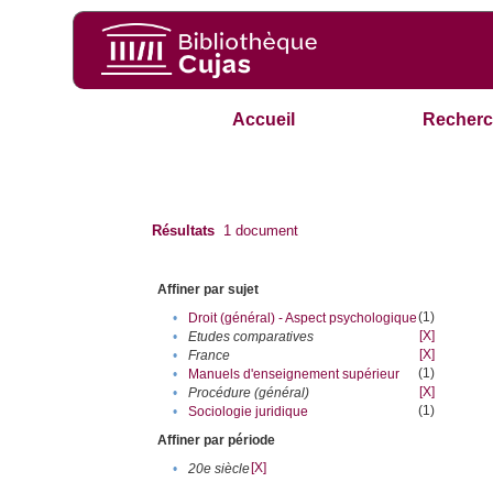
Accueil
Recherc
Résultats
1
document
Affiner par sujet
(1)
•
Droit (général) - Aspect psychologique
[X]
•
Etudes comparatives
[X]
•
France
(1)
•
Manuels d'enseignement supérieur
[X]
•
Procédure (général)
(1)
•
Sociologie juridique
Affiner par période
[X]
•
20e siècle