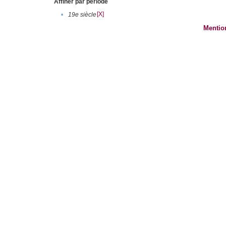
Affiner par période
[X]
•
19e siècle
Mentio