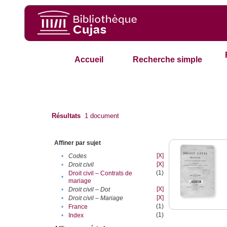
Accueil
Recherche simple
Résultats
1
document
Affiner par sujet
[X]
•
Codes
[X]
•
Droit civil
(1)
Droit civil – Contrats de
•
mariage
[X]
•
Droit civil – Dot
[X]
•
Droit civil – Mariage
(1)
•
France
(1)
•
Index