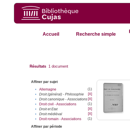
Accueil
Recherche simple
Résultats
1
document
Affiner par sujet
(1)
•
Allemagne
[X]
•
Droit (général) - Philosophie
[X]
•
Droit canonique - Associations
(1)
•
Droit civil - Associations
[X]
•
Droit et Etat
[X]
•
Droit médiéval
(1)
•
Droit romain - Associations
Affiner par période