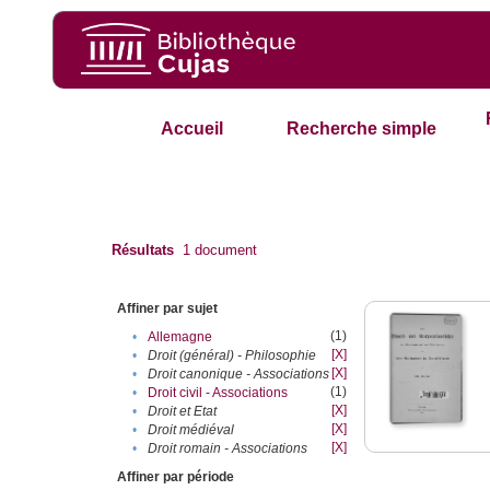
Accueil
Recherche simple
Résultats
1
document
Affiner par sujet
(1)
•
Allemagne
[X]
•
Droit (général) - Philosophie
[X]
•
Droit canonique - Associations
(1)
•
Droit civil - Associations
[X]
•
Droit et Etat
[X]
•
Droit médiéval
[X]
•
Droit romain - Associations
Affiner par période