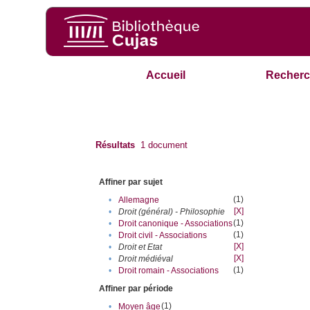
Accueil
Recherc
Résultats
1
document
Affiner par sujet
(1)
•
Allemagne
[X]
•
Droit (général) - Philosophie
(1)
•
Droit canonique - Associations
(1)
•
Droit civil - Associations
[X]
•
Droit et Etat
[X]
•
Droit médiéval
(1)
•
Droit romain - Associations
Affiner par période
(1)
•
Moyen âge