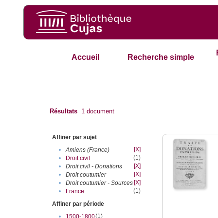
Accueil
Recherche simple
Résultats
1
document
Affiner par sujet
[X]
•
Amiens (France)
(1)
•
Droit civil
[X]
•
Droit civil - Donations
[X]
•
Droit coutumier
[X]
•
Droit coutumier - Sources
(1)
•
France
Affiner par période
(1)
•
1500-1800