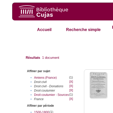
Accueil
Recherche simple
Résultats
1
document
Affiner par sujet
(1)
•
Amiens (France)
[X]
•
Droit civil
[X]
•
Droit civil - Donations
[X]
•
Droit coutumier
(1)
•
Droit coutumier - Sources
[X]
•
France
Affiner par période
(1)
•
1500-1800