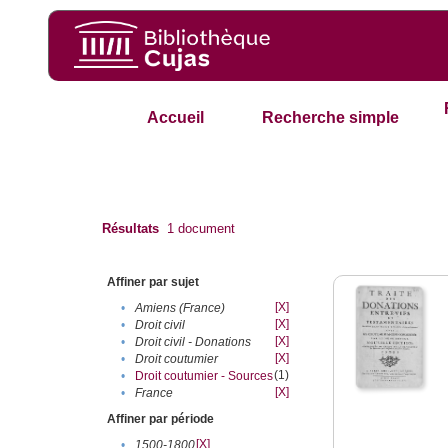
Accueil
Recherche simple
Résultats
1
document
Affiner par sujet
[X]
•
Amiens (France)
[X]
•
Droit civil
[X]
•
Droit civil - Donations
[X]
•
Droit coutumier
(1)
•
Droit coutumier - Sources
[X]
•
France
Affiner par période
[X]
•
1500-1800