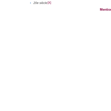
[X]
•
20e siècle
Mentio