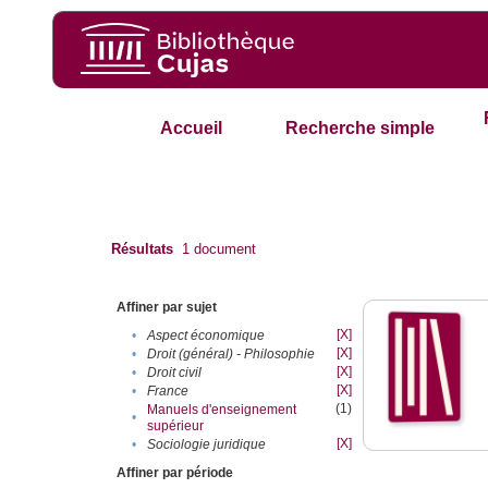
Accueil
Recherche simple
Résultats
1
document
Affiner par sujet
[X]
•
Aspect économique
[X]
•
Droit (général) - Philosophie
[X]
•
Droit civil
[X]
•
France
(1)
Manuels d'enseignement
•
supérieur
[X]
•
Sociologie juridique
Affiner par période