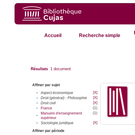
Accueil
Recherche simple
Résultats
1
document
Affiner par sujet
[X]
•
Aspect économique
[X]
•
Droit (général) - Philosophie
[X]
•
Droit civil
(1)
•
France
(1)
Manuels d'enseignement
•
supérieur
[X]
•
Sociologie juridique
Affiner par période