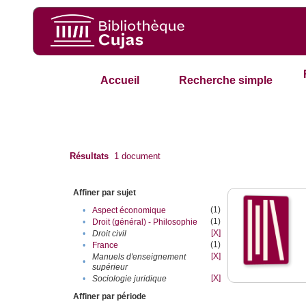
Accueil
Recherche simple
Résultats
1
document
Affiner par sujet
(1)
•
Aspect économique
(1)
•
Droit (général) - Philosophie
[X]
•
Droit civil
(1)
•
France
[X]
Manuels d'enseignement
•
supérieur
[X]
•
Sociologie juridique
Affiner par période