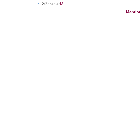
[X]
•
20e siècle
Mentio