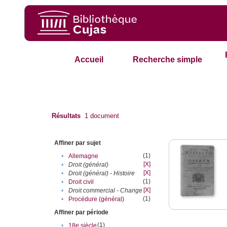
Accueil
Recherche simple
Résultats
1
document
Affiner par sujet
(1)
•
Allemagne
[X]
•
Droit (général)
[X]
•
Droit (général) - Histoire
(1)
•
Droit civil
[X]
•
Droit commercial - Change
(1)
•
Procédure (général)
Affiner par période
(1)
•
18e siècle