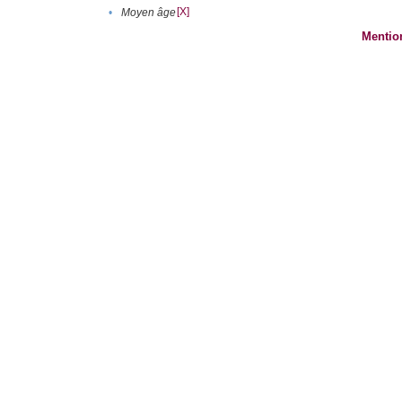
[X]
•
Moyen âge
Mentio