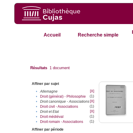
Accueil
Recherche simple
Résultats
1
document
Affiner par sujet
[X]
•
Allemagne
(1)
•
Droit (général) - Philosophie
[X]
•
Droit canonique - Associations
(1)
•
Droit civil - Associations
[X]
•
Droit et Etat
(1)
•
Droit médiéval
(1)
•
Droit romain - Associations
Affiner par période