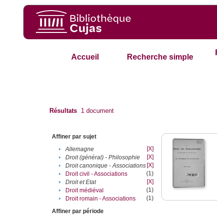
Accueil
Recherche simple
Résultats
1
document
Affiner par sujet
[X]
•
Allemagne
[X]
•
Droit (général) - Philosophie
[X]
•
Droit canonique - Associations
(1)
•
Droit civil - Associations
[X]
•
Droit et Etat
(1)
•
Droit médiéval
(1)
•
Droit romain - Associations
Affiner par période