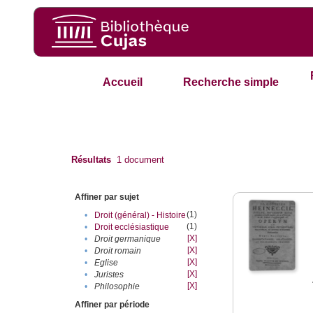
Accueil
Recherche simple
Résultats
1
document
Affiner par sujet
(1)
•
Droit (général) - Histoire
(1)
•
Droit ecclésiastique
[X]
•
Droit germanique
[X]
•
Droit romain
[X]
•
Eglise
[X]
•
Juristes
[X]
•
Philosophie
Affiner par période