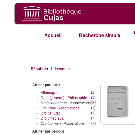
Accueil
Recherche simple
Résultats
1
document
Affiner par sujet
(1)
•
Allemagne
(1)
•
Droit (général) - Philosophie
[X]
•
Droit canonique - Associations
(1)
•
Droit civil - Associations
(1)
•
Droit et Etat
(1)
•
Droit médiéval
[X]
•
Droit romain - Associations
Affiner par période