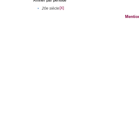
Affiner par période
[X]
•
20e siècle
Mentio