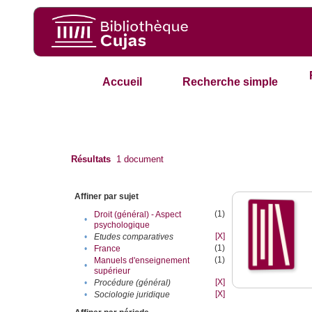
Accueil
Recherche simple
Résultats
1
document
Affiner par sujet
(1)
Droit (général) - Aspect
•
psychologique
[X]
•
Etudes comparatives
(1)
•
France
(1)
Manuels d'enseignement
•
supérieur
[X]
•
Procédure (général)
[X]
•
Sociologie juridique