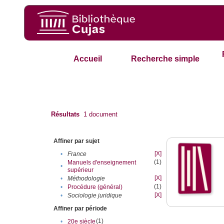
Accueil
Recherche simple
Résultats
1
document
Affiner par sujet
[X]
•
France
(1)
Manuels d'enseignement
•
supérieur
[X]
•
Méthodologie
(1)
•
Procédure (général)
[X]
•
Sociologie juridique
Affiner par période
(1)
•
20e siècle