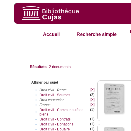
Accueil
Recherche simple
Résultats
2
documents
Affiner par sujet
[X]
•
Droit civil - Rente
(2)
•
Droit civil - Sources
[X]
•
Droit coutumier
[X]
•
France
(1)
Droit civil - Communauté de
•
biens
(1)
•
Droit civil - Contrats
(1)
•
Droit civil - Donations
(1)
•
Droit civil - Douaire