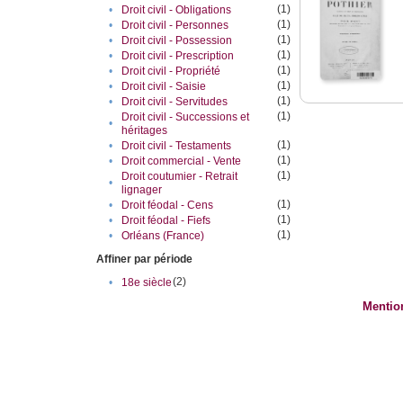
(1)
•
Droit civil - Obligations
(1)
•
Droit civil - Personnes
(1)
•
Droit civil - Possession
(1)
•
Droit civil - Prescription
(1)
•
Droit civil - Propriété
(1)
•
Droit civil - Saisie
(1)
•
Droit civil - Servitudes
(1)
Droit civil - Successions et
•
héritages
(1)
•
Droit civil - Testaments
(1)
•
Droit commercial - Vente
(1)
Droit coutumier - Retrait
•
lignager
(1)
•
Droit féodal - Cens
(1)
•
Droit féodal - Fiefs
(1)
•
Orléans (France)
Affiner par période
(2)
•
18e siècle
Mentio