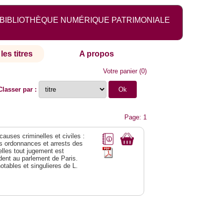
BIBLIOTHÈQUE NUMÉRIQUE PATRIMONIALE
les titres
A propos
Votre panier
(
0
)
Classer par :
Page: 1
 causes criminelles et civiles :
es ordonnances et arrests des
lles tout jugement est
dent au parlement de Paris.
notables et singulieres de L.