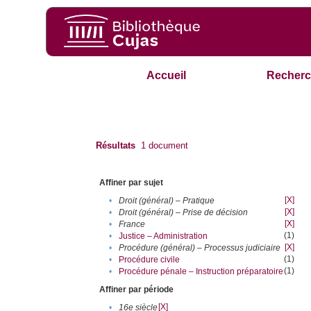
Accueil
Recherc
Résultats
1
document
Affiner par sujet
[X]
•
Droit (général) – Pratique
[X]
•
Droit (général) – Prise de décision
[X]
•
France
(1)
•
Justice – Administration
[X]
•
Procédure (général) – Processus judiciaire
(1)
•
Procédure civile
(1)
•
Procédure pénale – Instruction préparatoire
Affiner par période
[X]
•
16e siècle