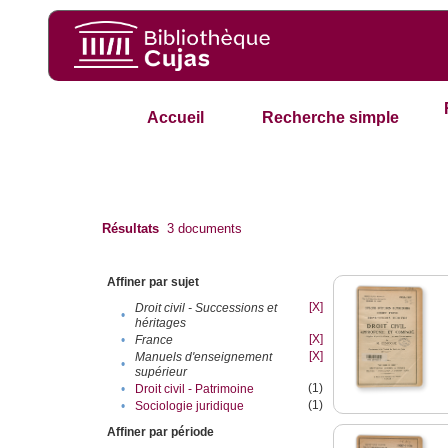
Accueil
Recherche simple
Résultats
3
documents
Affiner par sujet
[X]
Droit civil - Successions et
•
héritages
[X]
•
France
[X]
Manuels d'enseignement
•
supérieur
(1)
•
Droit civil - Patrimoine
(1)
•
Sociologie juridique
Affiner par période