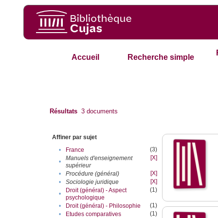
Accueil
Recherche simple
Résultats
3
documents
Affiner par sujet
(3)
•
France
[X]
Manuels d'enseignement
•
supérieur
[X]
•
Procédure (général)
[X]
•
Sociologie juridique
(1)
Droit (général) - Aspect
•
psychologique
(1)
•
Droit (général) - Philosophie
(1)
•
Etudes comparatives