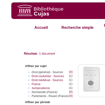
Accueil
Recherche simple
Résultats
1
document
Affiner par sujet
[X]
•
Droit (général) - Sources
(1)
•
Droit coutumier - Sources
(1)
•
Droit médiéval - Sources
(1)
•
France
(1)
•
Jurisprudence
[X]
•
Normandie (France)
[X]
•
Parlements - Rouen (France)
Affiner par période