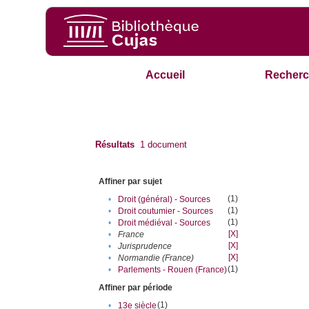
Accueil
Recherc
Résultats
1
document
Affiner par sujet
(1)
•
Droit (général) - Sources
(1)
•
Droit coutumier - Sources
(1)
•
Droit médiéval - Sources
[X]
•
France
[X]
•
Jurisprudence
[X]
•
Normandie (France)
(1)
•
Parlements - Rouen (France)
Affiner par période
(1)
•
13e siècle