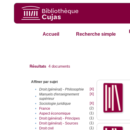
Accueil
Recherche simple
Résultats
4
documents
Affiner par sujet
[X]
•
Droit (général) - Philosophie
[X]
Manuels d'enseignement
•
supérieur
[X]
•
Sociologie juridique
(2)
•
France
(1)
•
Aspect économique
(1)
•
Droit (général) - Principes
(1)
•
Droit (général) - Sources
(1)
•
Droit civil